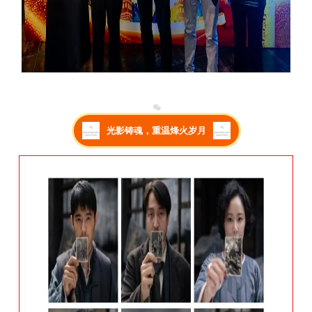
光影铸魂，重温烽火岁月