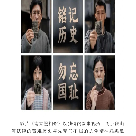
影片《南京照相馆》以独特的叙事视角，将那段山
河破碎的苦难历史与先辈们不屈的抗争精神娓娓道